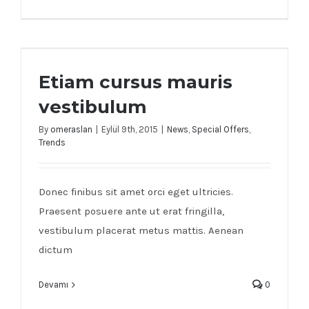
Etiam cursus mauris vestibulum
Etiam cursus mauris
vestibulum
By
omeraslan
|
Eylül 9th, 2015
|
News
,
Special Offers
,
Trends
Donec finibus sit amet orci eget ultricies.
Praesent posuere ante ut erat fringilla,
vestibulum placerat metus mattis. Aenean
dictum
Devamı
0