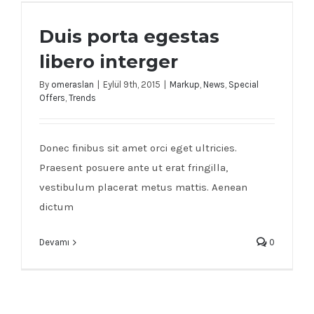
Duis porta egestas libero interger
Duis porta egestas
libero interger
By
omeraslan
|
Eylül 9th, 2015
|
Markup
,
News
,
Special
Offers
,
Trends
Donec finibus sit amet orci eget ultricies.
Praesent posuere ante ut erat fringilla,
vestibulum placerat metus mattis. Aenean
dictum
Devamı
0