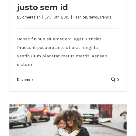
justo sem id
By
omeraslan
|
Eylül 9th, 2015
|
Fashion
,
News
,
Trends
Nunc fermint nulla eu justo sem id
Donec finibus sit amet orci eget ultricies.
Praesent posuere ante ut erat fringilla,
vestibulum placerat metus mattis. Aenean
dictum
Devamı
0