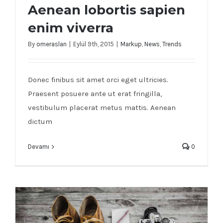
Aenean lobortis sapien
enim viverra
By
omeraslan
|
Eylül 9th, 2015
|
Markup
,
News
,
Trends
Aenean lobortis sapien enim viverra
Donec finibus sit amet orci eget ultricies.
Praesent posuere ante ut erat fringilla,
vestibulum placerat metus mattis. Aenean
dictum
Devamı
0