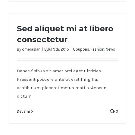
Sed aliquet mi at libero consectetur
Sed aliquet mi at libero
consectetur
By
omeraslan
|
Eylül 9th, 2015
|
Coupons
,
Fashion
,
News
Donec finibus sit amet orci eget ultricies.
Praesent posuere ante ut erat fringilla,
vestibulum placerat metus mattis. Aenean
dictum
Devamı
0