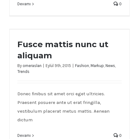
Devamı
0
Fusce mattis nunc ut aliquam
Fusce mattis nunc ut
aliquam
By
omeraslan
|
Eylül 9th, 2015
|
Fashion
,
Markup
,
News
,
Trends
Donec finibus sit amet orci eget ultricies.
Praesent posuere ante ut erat fringilla,
vestibulum placerat metus mattis. Aenean
dictum
Devamı
0