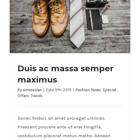
Duis ac massa semper
maximus
By
omeraslan
|
Eylül 9th, 2015
|
Fashion
,
News
,
Special
Offers
,
Trends
Duis ac massa semper maximus
Donec finibus sit amet orci eget ultricies.
Praesent posuere ante ut erat fringilla,
vestibulum placerat metus mattis. Aenean