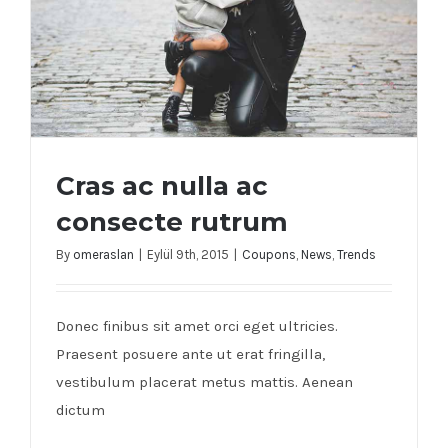
Cras ac nulla ac
consecte rutrum
By
omeraslan
|
Eylül 9th, 2015
|
Coupons
,
News
,
Trends
Cras ac nulla ac consecte rutrum
Donec finibus sit amet orci eget ultricies.
Praesent posuere ante ut erat fringilla,
vestibulum placerat metus mattis. Aenean
dictum